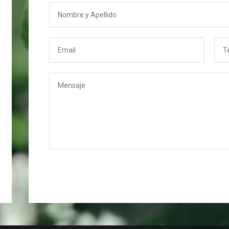
CAPACITACIÓN EN
GESTIÓN INTEGRAL DE...
PROGRAMA DE
FORTALECIMIENTO DE
LA GIRSU...
PARQUE INDUSTRIAL
TECNOLÓGICO
AMBIENTAL REGIONAL
|...
MISIÓN BUEN AMBIENTE
| CAMPAÑA EN...
PARQUE DE
TECNOLOGÍAS
AMBIENTALES |
ASISTENCIA...