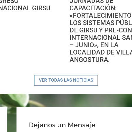
NGRESO
JORNADAS DE
AMBIENTALES |
NACIONAL GIRSU
CAPACITACIÓN:
ASISTENCIA...
«FORTALECIMIENTO
EcoRaíces presenta una
LOS SISTEMAS PÚBL
nueva etapa de...
DE GIRSU Y PRE-CO
INTERNACIONAL SA
– JUNIO», EN LA
Eco Raíces firmó
LOCALIDAD DE VILL
nuevos convenios
institucionales...
ANGOSTURA.
CONVENIO DE
COLABORACIÓN Y
VER TODAS LAS NOTICIAS
CAPACITACIÓN ENTRE...
II CONGRESO
INTERNACIONAL GIRSU
Dejanos un Mensaje
PROGRAMA