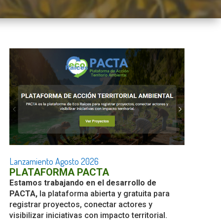
BUENOS AIRES
EN BUENOS AIRES
NO
NOTICIAS DESTACADAS
Lanzamiento Agosto 2026
CONVENIO DE
PLATAFORMA PACTA
ra
COLABORACIÓN Y
Estamos trabajando en el desarrollo de
CAPACITACIÓN ENTR
PACTA,
la plataforma abierta y gratuita para
RAÍCES y CONSEJO
registrar proyectos, conectar actores y
visibilizar iniciativas con impacto territorial.
PROFESIONAL DE QU