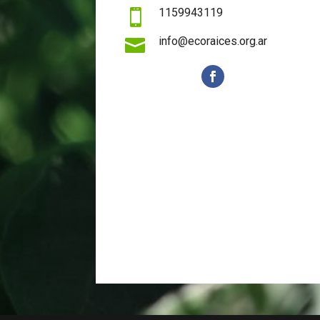
1159943119

info@ecoraices.org.ar
