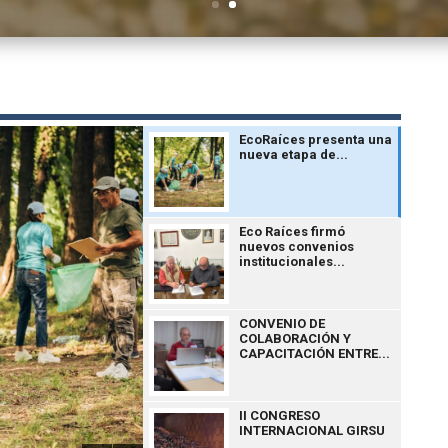
PARQUE DE
TECNOLOGÍAS
AMBIENTALES |
ASISTENCIA...
EcoRaíces presenta una
nueva etapa de...
Eco Raíces firmó
nuevos convenios
institucionales...
NOTICIAS DESTACADAS
CONVENIO DE
Eco Raíces firmó nuevos
COLABORACIÓN Y
CAPACITACIÓN ENTRE...
convenios institucionales pa
fortalecer la educación
ambiental y el desarrollo
II CONGRESO
INTERNACIONAL GIRSU
sostenible