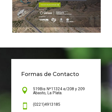
Formas de Contacto
519Bis Nº11324 e/208 y 209

Abasto, La Plata.
(0221)4913185
